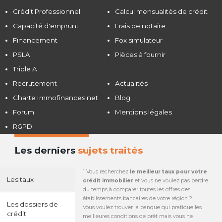
Crédit Professionnel
Calcul mensualités de crédit
Capacité d'emprunt
Frais de notaire
Financement
Fox simulateur
PSLA
Pièces à fournir
Triple A
Recrutement
Actualités
Charte Immofinances.net
Blog
Forum
Mentions légales
RGPD
Les derniers
sujets traités
1 Vous recherchez
le meilleur taux pour votre
Les taux
crédit immobilier
et vous ne voulez pas perdre
du temps à comparer toutes les offres des
établissements bancaires de votre région ?
Les dossiers de
Vous voulez trouver la banque qui pratique les
crédit
meilleures conditions de prêt mais vous ne