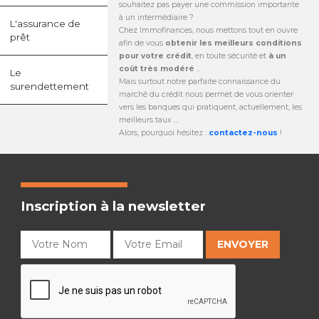
souhaitez pas payer une commission importante
à un intermédiaire ?
L'assurance de
Chez Immofinances, nous mettons tout en ouvre
prêt
afin de vous
obtenir les meilleurs conditions
pour votre crédit
, en toute sécurité et
à un
coût très modéré
...
Le
Mais surtout notre parfaite connaissance du
surendettement
marché du crédit nous permet de vous orienter
vers les banques qui pratiquent, actuellement, les
meilleurs taux ...
Alors, pourquoi hésitez :
contactez-nous
!
Inscription à la newsletter